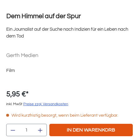
Dem Himmel auf der Spur
Ein Journalist auf der Suche nach Indizien für ein Leben nach
dem Tod
Film
5,95 €*
inkl. MwSt
Preise zzgl. Versandkosten
Wird kurzfristig besorgt, wenn beim Lieferant verfügbar.
Produkt Anzahl: Gib den gewünschten Wert e
IN DEN WARENKORB