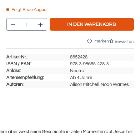
Folgt Ende August.
Produkt Anzahl: Gib den gewünschten We
IN DEN WARENKORB
Merken
Bewerten
Artikel-Nr.:
8652428
ISBN / EAN:
978-3-98665-428-3
Anlass:
Neutral
Altersempfehlung:
Ab 4 Jahre
Autoren:
Alison Mitchell, Noah Warnes
allem aber weist seine Geschichte in vielen Momenten auf Jesus hin