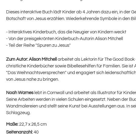
Dieses interaktive Buch lädt Kinder ab 4 Jahren dazu ein, in der
Botschaft von Jesus erzählen. Wiederkehrende Symbole in den Bild
- Interaktives Kinderbuch, das die Neugier von Kindern weckt
- Von der preisgekrönten Kinderbuch-Autorin Alison Mitchell
- Teil der Reihe "Spuren zu Jesus"
Zum Autor:
Alison Mitchell
arbeitet als Lektorin für The Good Boo
christliche Kinderbücher sowie Bibellesehilfen für Familien. Sie ist 
"Das Weihnachtsversprechen" und engagiert sich leidenschaftlich 
von Jesus nahe zu bringen.
Noah Warnes
lebt in Cornwall und arbeitet als Illustrator für Kin
Seine Arbeiten werden in vielen Schulen eingesetzt. Neben der Buch
Wandmalereien und stellt seine Kunst bei Ausstellungen aus. In sein
Schlagzeug.
Maße:
22,7 x 26,5 cm
Seitenanzahl:
40