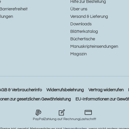
e
Hilfe zur Bestellung
Barrierefreiheit
Über uns
llungen
Versand & Lieferung
Downloads
Blätterkatalog
Büchertische
Manuskripteinsendungen
Magazin
AGB & Verbraucherinfo
Widerrufsbelehrung
Vertrag widerrufen
ionen zur gesetzlichen Gewährleistung
EU-Informationen zur Gewäh
PayPal
Zahlung auf Rechnung
Lastschrift
e Preise inkl. gesetzl. Mehrwertsteuer zzgl.
Versandkosten
, wenn nicht anders angeg