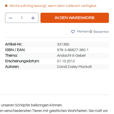
Wird kurzfristig besorgt, wenn beim Lieferant verfügbar.
Produkt Anzahl: Gib den gewünschten We
IN DEN WARENKORB
Merken
Bewerten
Artikel-Nr.:
331360
ISBN / EAN:
978-3-86827-360-1
Thema:
Andacht & Gebet
Erscheinungsdatum:
01.10.2012
Autoren:
Dandi Daley Mackall
er unseren Schöpfer beibringen können.
 verschiedensten Tieren mit geistlichen Wahrheiten. Sie malt vor