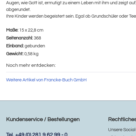
Augen, wie Gott ist, ermutigt zu einem Leben mit ihm und zeigt 
abgerundet.
Ihre Kinder werden begeistert sein. Egal ob Grundschüler oder Te
Maße:
15 x 22,8 cm
Seitenanzahl:
368
Einband:
gebunden
Gewicht:
0,58 kg
Noch mehr entdecken:
Weitere Artikel von Francke-Buch GmbH
Kundenservice / Bestellungen
Rechtliche
Unsere Social
Tel. +49 (0) 281 9 62 99 - 0