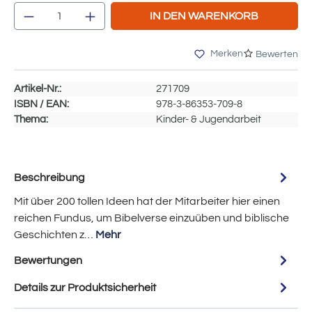
Produkt Anzahl: Gib den gewünschten Wert e
IN DEN WARENKORB
Merken
Bewerten
Artikel-Nr.:
271709
ISBN / EAN:
978-3-86353-709-8
Thema:
Kinder- & Jugendarbeit
Beschreibung
Mit über 200 tollen Ideen hat der Mitarbeiter hier einen
reichen Fundus, um Bibelverse einzuüben und biblische
Geschichten z…
Mehr
Bewertungen
Details zur Produktsicherheit