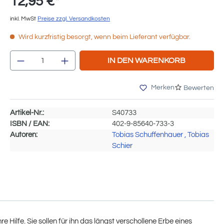
12,95 €*
inkl. MwSt
Preise zzgl. Versandkosten
Wird kurzfristig besorgt, wenn beim Lieferant verfügbar.
Produkt Anzahl: Gib den gewünschten We
IN DEN WARENKORB
Merken
Bewerten
Artikel-Nr.:
S40733
ISBN / EAN:
402-9-85640-733-3
Autoren:
Tobias Schuffenhauer
, Tobias
Schier
Hilfe. Sie sollen für ihn das längst verschollene Erbe eines