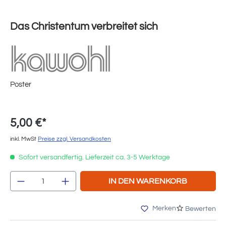
Das Christentum verbreitet sich
Poster
5,00 €*
inkl. MwSt
Preise zzgl. Versandkosten
Sofort versandfertig. Lieferzeit ca. 3-5 Werktage
Produkt Anzahl: Gib den gewünschten Wert e
IN DEN WARENKORB
Merken
Bewerten