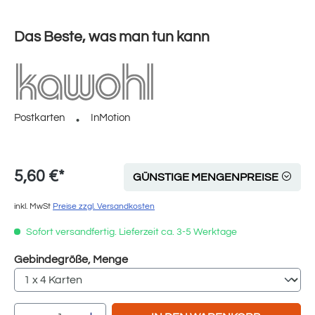
Das Beste, was man tun kann
Postkarten
InMotion
5,60 €*
GÜNSTIGE MENGENPREISE
inkl. MwSt
Preise zzgl. Versandkosten
Sofort versandfertig. Lieferzeit ca. 3-5 Werktage
auswählen
Gebindegröße, Menge
Produkt Anzahl: Gib den gewünschten Wert e