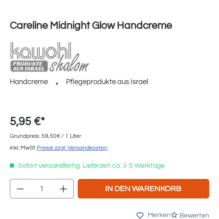
Careline Midnight Glow Handcreme
Handcreme
Pflegeprodukte aus Israel
5,95 €*
Grundpreis: 59,50€ / 1 Liter
inkl. MwSt
Preise zzgl. Versandkosten
Sofort versandfertig. Lieferzeit ca. 3-5 Werktage
Produkt Anzahl: Gib den gewünschten Wert e
IN DEN WARENKORB
Merken
Bewerten