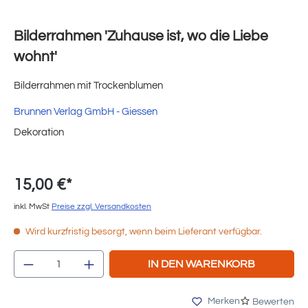
Bilderrahmen 'Zuhause ist, wo die Liebe
wohnt'
Bilderrahmen mit Trockenblumen
Brunnen Verlag GmbH - Giessen
Dekoration
15,00 €*
inkl. MwSt
Preise zzgl. Versandkosten
Wird kurzfristig besorgt, wenn beim Lieferant verfügbar.
Produkt Anzahl: Gib den gewünschten Wert e
IN DEN WARENKORB
Merken
Bewerten