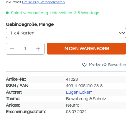
inkl. MwSt
Preise zzgl. Versandkosten
Sofort versandfertig. Lieferzeit ca. 3-5 Werktage
auswählen
Gebindegröße, Menge
Produkt Anzahl: Gib den gewünschten We
IN DEN WARENKORB
Merken
Bewerten
Artikel-Nr.:
41028
ISBN / EAN:
403-4-905410-28-8
Autoren:
Eugen Eckert
Thema:
Bewahrung & Schutz
Anlass:
Neutral
Erscheinungsdatum:
03.07.2024