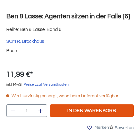
Ben & Lasse: Agenten sitzen in der Falle [6]
Reihe: Ben & Lasse, Band 6
SCM R. Brockhaus
Buch
11,99 €*
inkl. MwSt
Preise zzgl. Versandkosten
Wird kurzfristig besorgt, wenn beim Lieferant verfügbar.
Produkt Anzahl: Gib den gewünschten Wert e
IN DEN WARENKORB
Merken
Bewerten