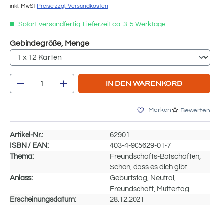
inkl. MwSt
Preise zzgl. Versandkosten
Sofort versandfertig. Lieferzeit ca. 3-5 Werktage
auswählen
Gebindegröße, Menge
Produkt Anzahl: Gib den gewünschten We
IN DEN WARENKORB
Merken
Bewerten
Artikel-Nr.:
62901
ISBN / EAN:
403-4-905629-01-7
Thema:
Freundschafts-Botschaften,
Schön, dass es dich gibt
Anlass:
Geburtstag, Neutral,
Freundschaft, Muttertag
Erscheinungsdatum:
28.12.2021