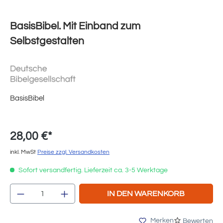
BasisBibel. Mit Einband zum
Selbstgestalten
BasisBibel
28,00 €*
inkl. MwSt
Preise zzgl. Versandkosten
Sofort versandfertig. Lieferzeit ca. 3-5 Werktage
Produkt Anzahl: Gib den gewünschten Wert e
IN DEN WARENKORB
Merken
Bewerten