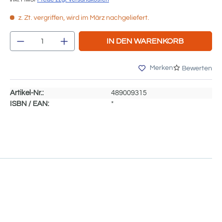
z. Zt. vergriffen, wird im März nachgeliefert.
Produkt Anzahl: Gib den gewünschten We
IN DEN WARENKORB
Merken
Bewerten
Artikel-Nr.:
489009315
ISBN / EAN:
*