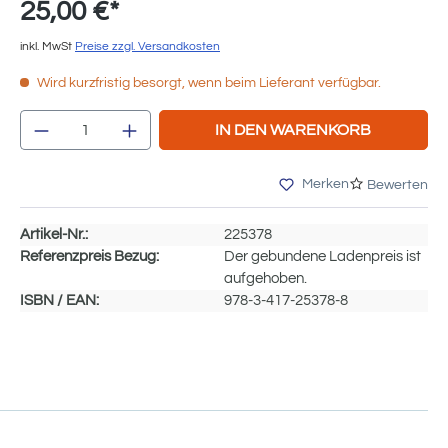
25,00 €*
inkl. MwSt
Preise zzgl. Versandkosten
Wird kurzfristig besorgt, wenn beim Lieferant verfügbar.
Produkt Anzahl: Gib den gewünschten We
IN DEN WARENKORB
Merken
Bewerten
Artikel-Nr.:
225378
Referenzpreis Bezug:
Der gebundene Ladenpreis ist
aufgehoben.
ISBN / EAN:
978-3-417-25378-8