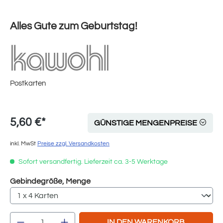
Alles Gute zum Geburtstag!
Postkarten
5,60 €*
GÜNSTIGE MENGENPREISE
inkl. MwSt
Preise zzgl. Versandkosten
Sofort versandfertig. Lieferzeit ca. 3-5 Werktage
auswählen
Gebindegröße, Menge
Produkt Anzahl: Gib den gewünschten Wert e
IN DEN WARENKORB