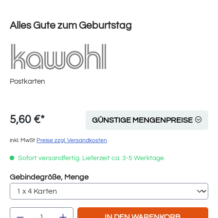
Alles Gute zum Geburtstag
Postkarten
5,60 €*
GÜNSTIGE MENGENPREISE
inkl. MwSt
Preise zzgl. Versandkosten
Sofort versandfertig. Lieferzeit ca. 3-5 Werktage
auswählen
Gebindegröße, Menge
Produkt Anzahl: Gib den gewünschten Wert e
IN DEN WARENKORB