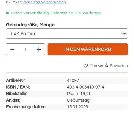
inkl. MwSt
Preise zzgl. Versandkosten
Sofort versandfertig. Lieferzeit ca. 3-5 Werktage
auswählen
Gebindegröße, Menge
Produkt Anzahl: Gib den gewünschten We
IN DEN WARENKORB
Merken
Bewerten
Artikel-Nr.:
41097
ISBN / EAN:
403-4-905410-97-4
Bibelstelle:
Psalm 16,11
Anlass:
Geburtstag
Erscheinungsdatum:
15.01.2026