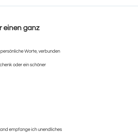
r einen ganz
 persönliche Worte, verbunden
chenk oder ein schöner
 Hand empfange ich unendliches