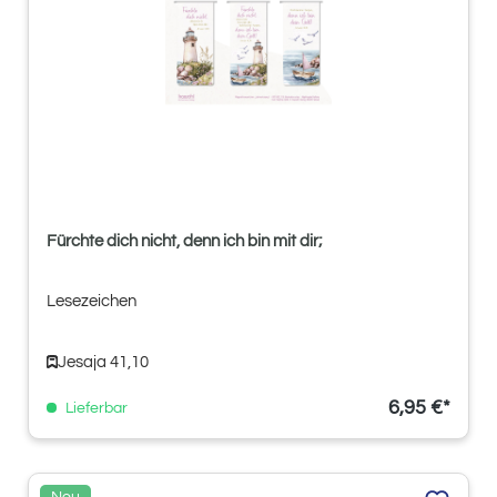
Fürchte dich nicht, denn ich bin mit dir;
Lesezeichen
Jesaja 41,10
6,95 €*
Lieferbar