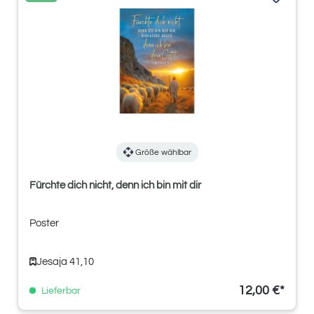
Größe wählbar
Fürchte dich nicht, denn ich bin mit dir
Poster
Jesaja 41,10
12,00 €*
Lieferbar