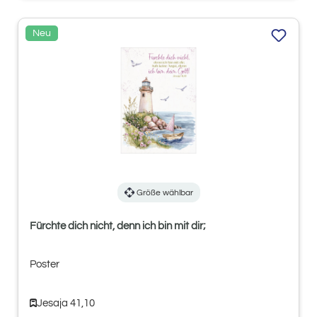
Neu
Größe wählbar
Fürchte dich nicht, denn ich bin mit dir;
Poster
Jesaja 41,10