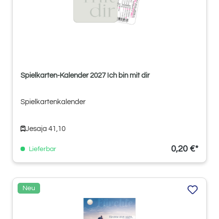
Spielkarten-Kalender 2027 Ich bin mit dir
Spielkartenkalender
Jesaja 41,10
0,20 €*
Lieferbar
Neu