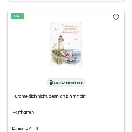
Neu
Stückzahl wählbar
Fürchte dich nicht, denn ich bin mit dir;
Postkarten
Jesaja 41,10