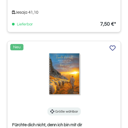
Jesaja 41,10
7,50 €*
Lieferbar
Neu
Größe wählbar
Fürchte dich nicht, denn ich bin mit dir