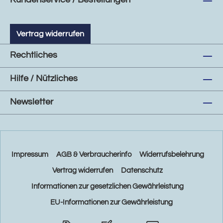
Vertrag widerrufen
Rechtliches
Hilfe / Nützliches
Newsletter
Impressum
AGB & Verbraucherinfo
Widerrufsbelehrung
Vertrag widerrufen
Datenschutz
Informationen zur gesetzlichen Gewährleistung
EU-Informationen zur Gewährleistung