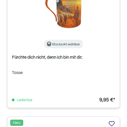
Stückzahl wählbar
Fürchte dich nicht, denn ich bin mit dir;
Tasse
9,95 €*
Lieferbar
Neu