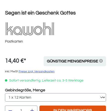
Segen ist ein Geschenk Gottes
Postkarten
14,40 €*
GÜNSTIGE MENGENPREISE
inkl. MwSt
Preise zzgl. Versandkosten
Sofort versandfertig. Lieferzeit ca. 3-5 Werktage
auswählen
Gebindegröße, Menge
Produkt Anzahl: Gib den gewünschten Wert e
IN DEN WARENKORB