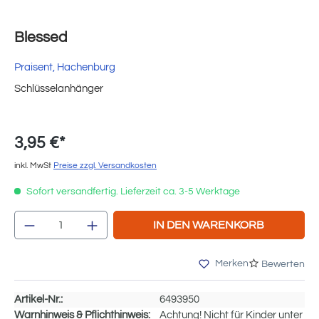
Blessed
Praisent, Hachenburg
Schlüsselanhänger
3,95 €*
inkl. MwSt
Preise zzgl. Versandkosten
Sofort versandfertig. Lieferzeit ca. 3-5 Werktage
Produkt Anzahl: Gib den gewünschten Wert e
IN DEN WARENKORB
Merken
Bewerten
Artikel-Nr.:
6493950
Warnhinweis & Pflichthinweis:
Achtung! Nicht für Kinder unter