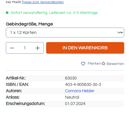
inkl. MwSt
Preise zzgl. Versandkosten
Sofort versandfertig. Lieferzeit ca. 3-5 Werktage
auswählen
Gebindegröße, Menge
Produkt Anzahl: Gib den gewünschten We
IN DEN WARENKORB
Merken
Bewerten
Artikel-Nr.:
63030
ISBN / EAN:
403-4-905630-30-3
Autoren:
Camara Helder
Anlass:
Neutral
Erscheinungsdatum:
01.07.2024