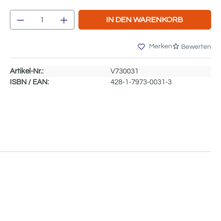
Produkt Anzahl: Gib den gewünschten We
IN DEN WARENKORB
Merken
Bewerten
Artikel-Nr.:
V730031
ISBN / EAN:
428-1-7973-0031-3