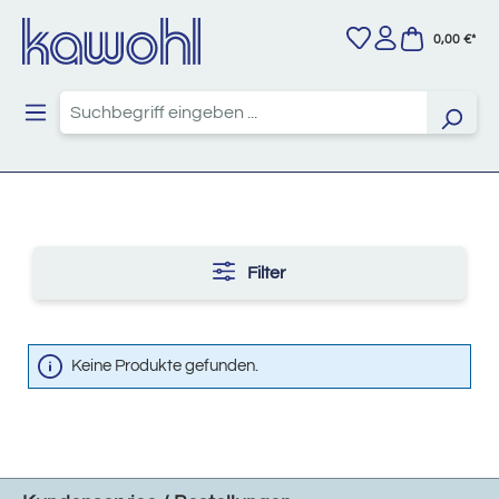
Zum Hauptinhalt springen
0,00 €*
Filter
Keine Produkte gefunden.