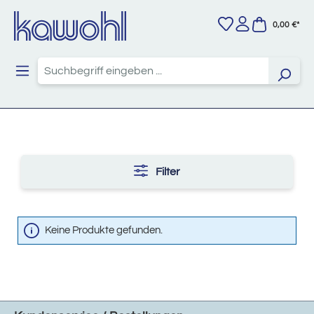
Zum Hauptinhalt springen
0,00 €*
Filter
Keine Produkte gefunden.