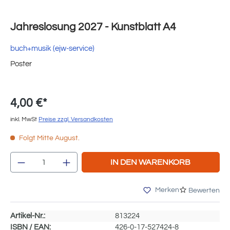
Jahreslosung 2027 - Kunstblatt A4
buch+musik (ejw-service)
Poster
4,00 €*
inkl. MwSt
Preise zzgl. Versandkosten
Folgt Mitte August.
Produkt Anzahl: Gib den gewünschten Wert e
IN DEN WARENKORB
Merken
Bewerten
Artikel-Nr.:
813224
ISBN / EAN:
426-0-17-527424-8