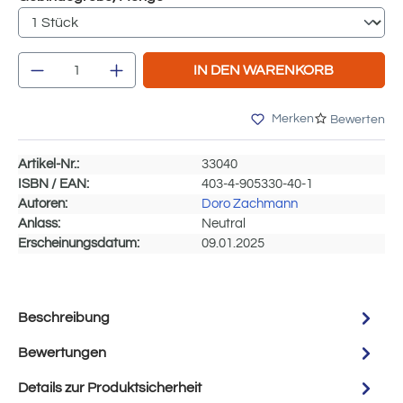
Produkt Anzahl: Gib den gewünschten Wert e
IN DEN WARENKORB
Merken
Bewerten
Artikel-Nr.:
33040
ISBN / EAN:
403-4-905330-40-1
Autoren:
Doro Zachmann
Anlass:
Neutral
Erscheinungsdatum:
09.01.2025
Beschreibung
Bewertungen
Details zur Produktsicherheit