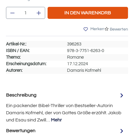
Produkt Anzahl: Gib den gewünschten Wert e
IN DEN WARENKORB
Merken
Bewerten
Artikel-Nr.:
396263
ISBN / EAN:
978-3-7751-6263-0
Thema:
Romane
Erscheinungsdatum:
17.12.2024
Autoren:
Damaris Kofmehl
Beschreibung
Ein packender Bibel-Thriller von Bestseller-Autorin
Damaris Kofmehl, der von Gottes Größe erzählt. Jakob
und Esau sind Zwill…
Mehr
Bewertungen