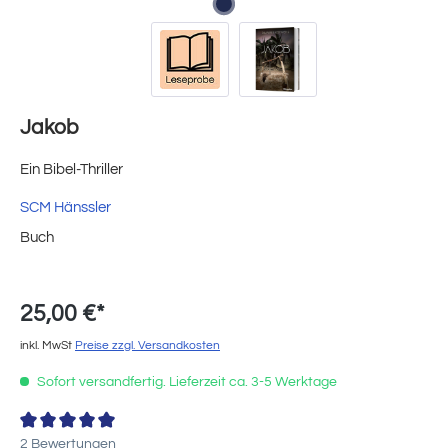
Jakob
Ein Bibel-Thriller
SCM Hänssler
Buch
25,00 €*
inkl. MwSt
Preise zzgl. Versandkosten
Sofort versandfertig. Lieferzeit ca. 3-5 Werktage
Durchschnittliche Bewertung von 5 von 5 Sternen
2 Bewertungen