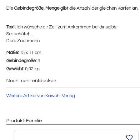
Die
Gebindegröße, Menge
gibt die Anzahl der gleichen Karten an.
Text:
Ich wünsche dir Zeit zum Ankommen bei dir selbst
Sei behütet ...
Doro Zachmann
Maße:
15 x 11 cm
Gebindegröße:
4
Gewicht:
0,02 kg
Noch mehr entdecken:
Weitere Artikel von Kawohl-Verlag
Produkt-Familie
Produktgalerie überspringen