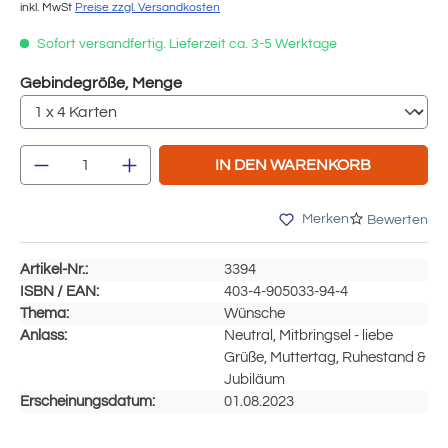
inkl. MwSt
Preise zzgl. Versandkosten
Sofort versandfertig. Lieferzeit ca. 3-5 Werktage
auswählen
Gebindegröße, Menge
Produkt Anzahl: Gib den gewünschten We
IN DEN WARENKORB
Merken
Bewerten
Artikel-Nr.:
3394
ISBN / EAN:
403-4-905033-94-4
Thema:
Wünsche
Anlass:
Neutral, Mitbringsel - liebe
Grüße, Muttertag, Ruhestand &
Jubiläum
Erscheinungsdatum:
01.08.2023