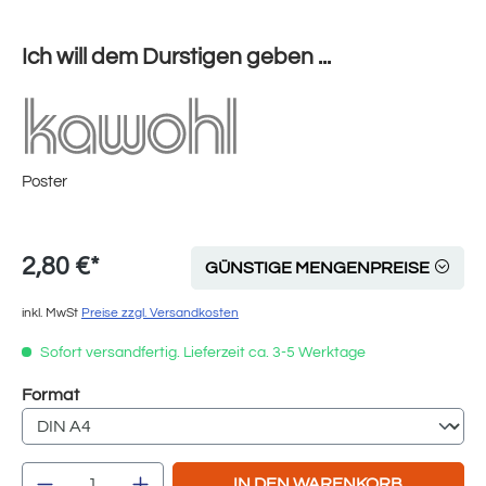
Ich will dem Durstigen geben ...
Poster
2,80 €*
GÜNSTIGE MENGENPREISE
inkl. MwSt
Preise zzgl. Versandkosten
Sofort versandfertig. Lieferzeit ca. 3-5 Werktage
auswählen
Format
Produkt Anzahl: Gib den gewünschten Wert e
IN DEN WARENKORB