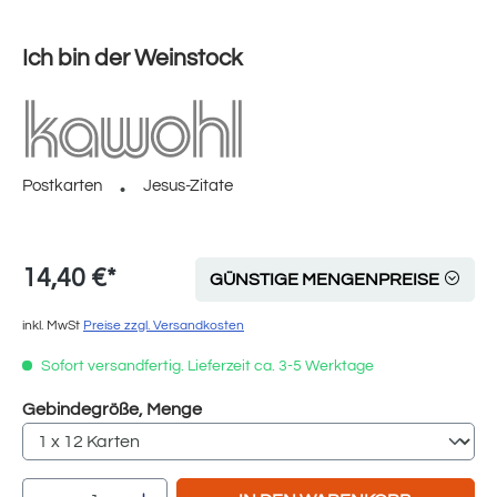
Ich bin der Weinstock
Postkarten
Jesus-Zitate
14,40 €*
GÜNSTIGE MENGENPREISE
inkl. MwSt
Preise zzgl. Versandkosten
Sofort versandfertig. Lieferzeit ca. 3-5 Werktage
auswählen
Gebindegröße, Menge
Produkt Anzahl: Gib den gewünschten Wert e