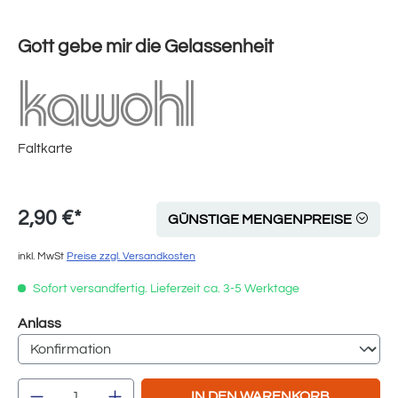
Gott gebe mir die Gelassenheit
Faltkarte
2,90 €*
GÜNSTIGE MENGENPREISE
inkl. MwSt
Preise zzgl. Versandkosten
Sofort versandfertig. Lieferzeit ca. 3-5 Werktage
auswählen
Anlass
Produkt Anzahl: Gib den gewünschten Wert e
IN DEN WARENKORB