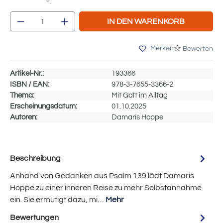
Produkt Anzahl: Gib den gewünschten Wert e
IN DEN WARENKORB
Merken
Bewerten
Artikel-Nr.:
193366
ISBN / EAN:
978-3-7655-3366-2
Thema:
Mit Gott im Alltag
Erscheinungsdatum:
01.10.2025
Autoren:
Damaris Hoppe
Beschreibung
Anhand von Gedanken aus Psalm 139 lädt Damaris
Hoppe zu einer inneren Reise zu mehr Selbstannahme
ein. Sie ermutigt dazu, mi…
Mehr
Bewertungen