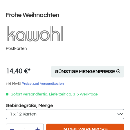
Frohe Weihnachten
Postkarten
14,40 €*
GÜNSTIGE MENGENPREISE
inkl. MwSt
Preise zzgl. Versandkosten
Sofort versandfertig. Lieferzeit ca. 3-5 Werktage
auswählen
Gebindegröße, Menge
Produkt Anzahl: Gib den gewünschten Wert e
IN DEN WARENKORB