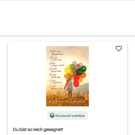
Stückzahl wählbar
Du bist so reich gesegnet!