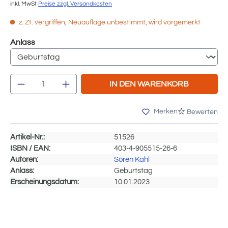
inkl. MwSt
Preise zzgl. Versandkosten
z. Zt. vergriffen, Neuauflage unbestimmt, wird vorgemerkt
auswählen
Anlass
Produkt Anzahl: Gib den gewünschten We
IN DEN WARENKORB
Merken
Bewerten
Artikel-Nr.:
51526
ISBN / EAN:
403-4-905515-26-6
Autoren:
Sören Kahl
Anlass:
Geburtstag
Erscheinungsdatum:
10.01.2023