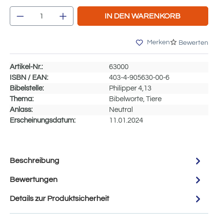
Produkt Anzahl: Gib den gewünschten Wert e
IN DEN WARENKORB
Merken
Bewerten
Artikel-Nr.:
63000
ISBN / EAN:
403-4-905630-00-6
Bibelstelle:
Philipper 4,13
Thema:
Bibelworte, Tiere
Anlass:
Neutral
Erscheinungsdatum:
11.01.2024
Beschreibung
Bewertungen
Details zur Produktsicherheit